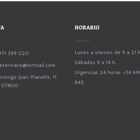
TA
HORARIO
Lunes a viernes de 9 a 21 h
971 399 020
Sábados 9 a 14 h.
veterinaris@hotmail.com
Urgencias 24 horas +34 6
nónigo Juan Planells, 11
845
a 07800