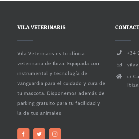
VILA VETERINARIS
CONTAC
+34 
Vila Veterinaris es tu clínica
veterinaria de Ibiza. Equipada con
vila
instrumental y tecnología de
c/ Ca
vanguardia para el cuidado y cura de
Ibiz
tu mascota. Disponemos además de
Este es nuestro servicio de
parking gratuito para tu facilidad y
mensajería. Pídenos una cita,
consulta o ¿Tienes una
la de tus animales
urgencia?
Hola, ¿Cómo podemos
ayudarte?