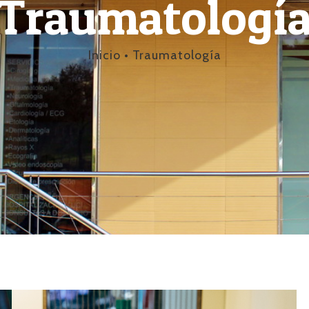
Traumatologí
Inicio
•
Traumatología