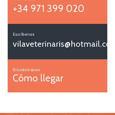
+34 971 399 020
Escríbenos
vilaveterinaris@hotmail.co
Encuéntranos
Cómo llegar