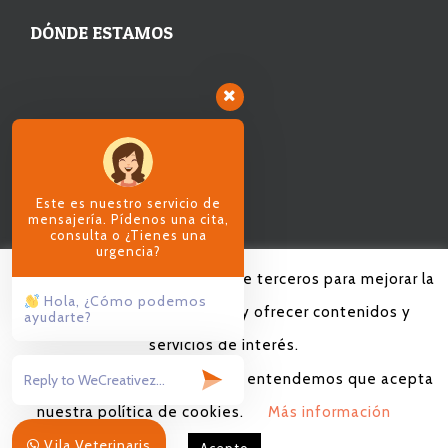
DÓNDE ESTAMOS
Este es nuestro servicio de
mensajería. Pídenos una cita,
consulta o ¿Tienes una
urgencia?
Utilizamos cookies propias y de terceros para mejorar la
Hola, ¿Cómo podemos
experiencia de navegación y ofrecer contenidos y
ayudarte?
servicios de interés.
Al continuar con la navegación, entendemos que acepta
© 2020 VILAVETERINARIS | TEL.+34 971 399 020 |
Mapa
nuestra política de cookies.
Más información
Web
|
Aviso legal y Política de Privacidad
|
Política de
Vila Veterinaris
cookies