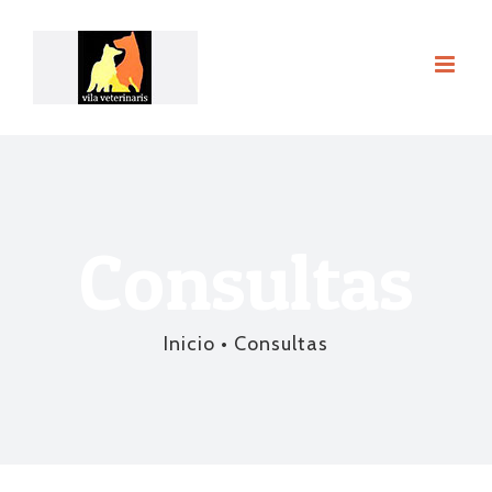
Saltar
al
contenido
Consultas
Inicio
•
Consultas