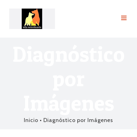
Saltar
al
contenido
Diagnóstico
por
Imágenes
Inicio
•
Diagnóstico por Imágenes