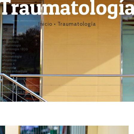
Traumatologí
Inicio
•
Traumatología