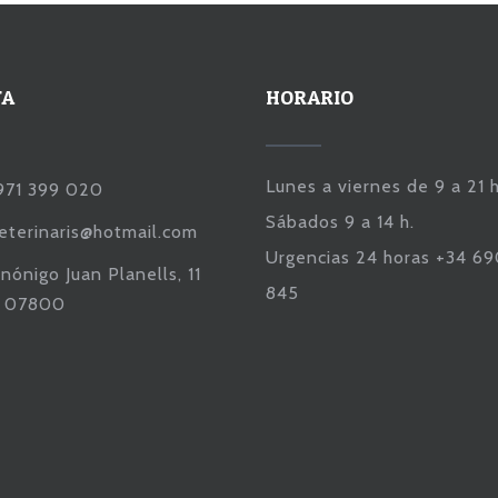
TA
HORARIO
Lunes a viernes de 9 a 21 h
971 399 020
Sábados 9 a 14 h.
veterinaris@hotmail.com
Urgencias 24 horas +34 6
nónigo Juan Planells, 11
845
a 07800