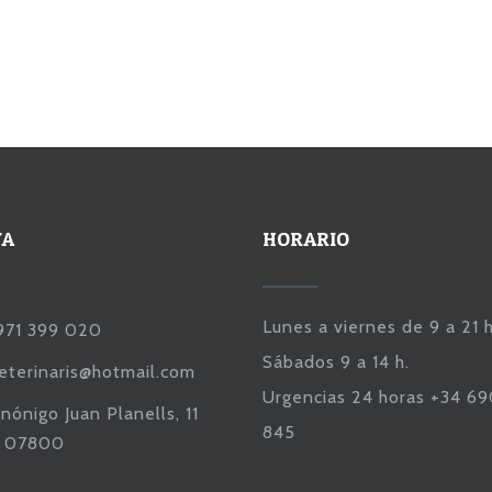
TA
HORARIO
Lunes a viernes de 9 a 21 h
971 399 020
Sábados 9 a 14 h.
veterinaris@hotmail.com
Urgencias 24 horas +34 6
nónigo Juan Planells, 11
845
a 07800