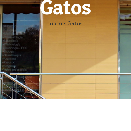
Gatos
Inicio
•
Gatos